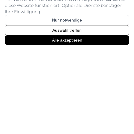
Wir veredeln Textilien in verschiedenen
diese Website funktioniert. Optionale Dienste benötigen
Ihre Einwilligung.
professionellen Verfahren, flexibel auf
höchstem Qualitätsstandard.
Nur notwendige
Auswahl treffen
Alle akzeptieren
MEHR ERFAHREN >
3
DESIGN | DATENAUFBEREITUNG
Vom Entwurf zum fertigen Produkt:
Design & Datenmanagement.